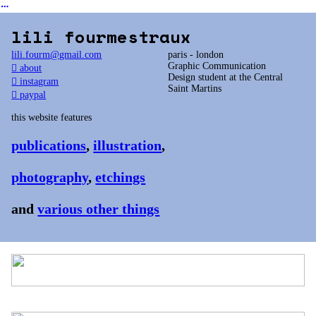
︎
lili fourmestraux
lili.fourm@gmail.com
paris - london
Graphic Communication
︎ about
Design student at the Central
︎ instagram
Saint Martins
︎ paypal
this website features
publications
,
illustration
,
photography
,
etchings
and
various other things