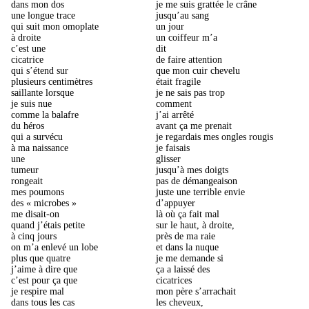
dans mon dos
je me suis grattée le crâne
une longue trace
jusqu’au sang
qui suit mon omoplate
un jour
à droite
un coiffeur m’a
c’est une
dit
cicatrice
de faire attention
qui s’étend sur
que mon cuir chevelu
plusieurs centimètres
était fragile
saillante lorsque
je ne sais pas trop
je suis nue
comment
comme la balafre
j’ai arrêté
du héros
avant ça me prenait
qui a survécu
je regardais mes ongles rougis
à ma naissance
je faisais
une
glisser
tumeur
jusqu’à mes doigts
rongeait
pas de démangeaison
mes poumons
juste une terrible envie
des « microbes »
d’appuyer
me disait-on
là où ça fait mal
quand j’étais petite
sur le haut, à droite,
à cinq jours
près de ma raie
on m’a enlevé un lobe
et dans la nuque
plus que quatre
je me demande si
j’aime à dire que
ça a laissé des
c’est pour ça que
cicatrices
je respire mal
mon père s’arrachait
dans tous les cas
les cheveux,